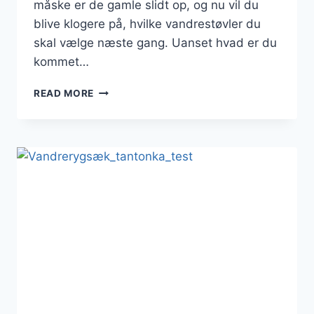
måske er de gamle slidt op, og nu vil du
blive klogere på, hvilke vandrestøvler du
skal vælge næste gang. Uanset hvad er du
kommet…
FIND
READ MORE
DE
BEDSTE
VANDRESTØVLER:
TIPS
OG
TRICKS
TIL
KØB
AF
VANDRESTØVLER