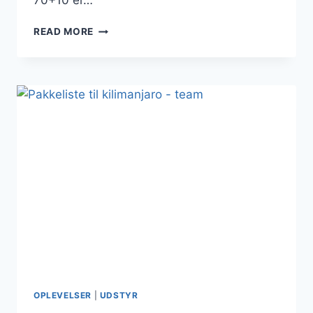
70+10 er…
UDSTYRS
READ MORE
TEST:
TATONKA
YUKON
70+10
OPLEVELSER
|
UDSTYR